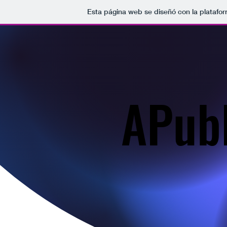
Esta página web se diseñó con la platafo
APubl
APubl