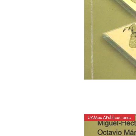
UAMex-APublicaciones