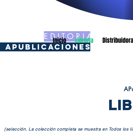
E D I T O R I A L
Inicio
Libreria
Distribuidor
APublicaciones
APu
LI
(selección. La colección completa se muestra en Todos los l