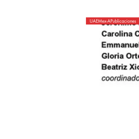
UAEMex-APublicaciones