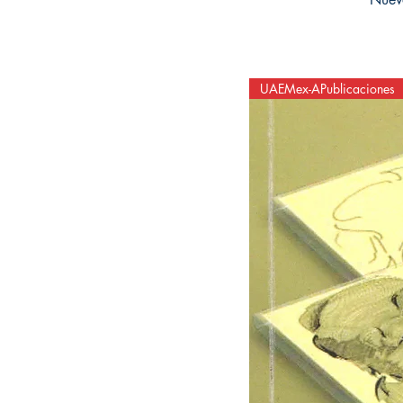
UAEMex-APublicaciones