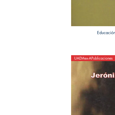
Educación
UAEMex-APublicaciones